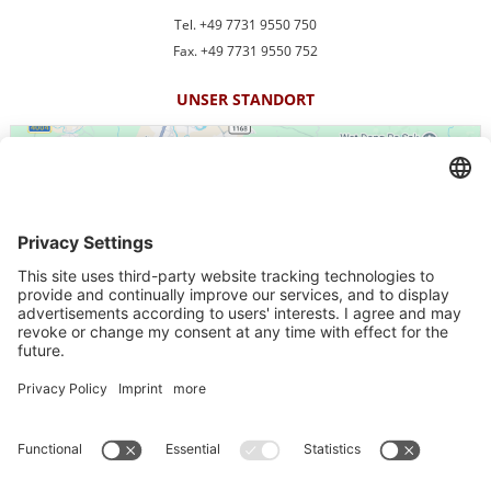
Tel. +49 7731 9550 750
Fax. +49 7731 9550 752
UNSER STANDORT
We need your consent to load the
Google Maps service!
We use a third party service to embed map content that ma
Impressum
More Information
-
Kontakt
-
Datenschutz
Accept
-
Datenschutzeinstellungen
powered by
Usercentrics Consent
Maklervertrag widerrufen
Management Platform