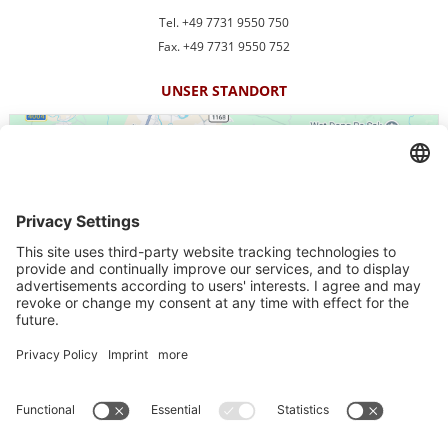
Tel. +49 7731 9550 750
Fax. +49 7731 9550 752
UNSER STANDORT
We need your consent to load the
Google Maps service!
We use a third party service to embed map content that ma
Impressum
More Information
-
Kontakt
-
Datenschutz
Accept
-
Datenschutzeinstellungen
powered by
Usercentrics Consent
Maklervertrag widerrufen
Management Platform