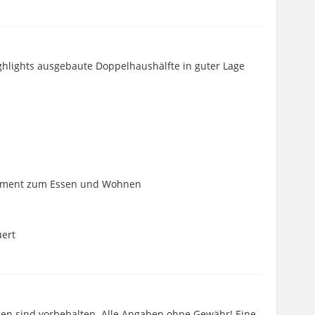
ighlights ausgebaute Doppelhaushälfte in guter Lage
lement zum Essen und Wohnen
uert
n sind vorbehalten. Alle Angaben ohne Gewähr! Eine