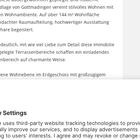
dlage von Gottmadingen vereint stilvolles Wohnen mit
chen Wohnambiente. Auf über 144 m² Wohnfläche
chdachter Raumaufteilung, hochwertiger Ausstattung
äre begeistert.
deutlich, mit wie viel Liebe zum Detail diese Immobilie
elegte Terrassenbereiche schaffen ein einladendes
nbereich auf charmante Weise.
offene Wohnebene im Erdgeschoss mit großzügigem
 Küche – perfekt für gemeinsames Leben, Genießen
äge und die stilvolle Einbauküche wurden 2015
n zeitlos elegantes Ambiente.
elseitig nutzbare Räume sowie eines der beiden
 zwei größere Zimmer und ein weiteres kleines Zimmer
s Kinderzimmer, Homeoffice, Gästezimmer oder Ankleide.
 im Jahr 2020 erneuert.