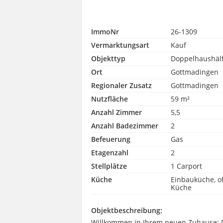
ImmoNr
26-1309
Vermarktungsart
Kauf
Objekttyp
Doppelhaushäl
Ort
Gottmadingen
Regionaler Zusatz
Gottmadingen
Nutzfläche
59 m²
Anzahl Zimmer
5,5
Anzahl Badezimmer
2
Befeuerung
Gas
Etagenzahl
2
Stellplätze
1 Carport
Küche
Einbauküche, o
Küche
Objektbeschreibung:
Willkommen in Ihrem neuen Zuhause: 