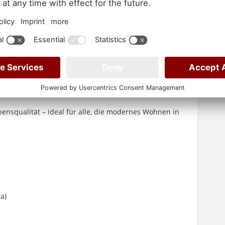
usgebauten Dachstudio: Der im Jahr 2008 geschaffene
 und exklusiv ausgestattetem Badezimmer eine private
iel Platz für Hobby, Vorrat und Lager sowie der
zungsanlage wurde 2013 erneuert – eine
ebensqualität – ideal für alle, die modernes Wohnen in
.
a)