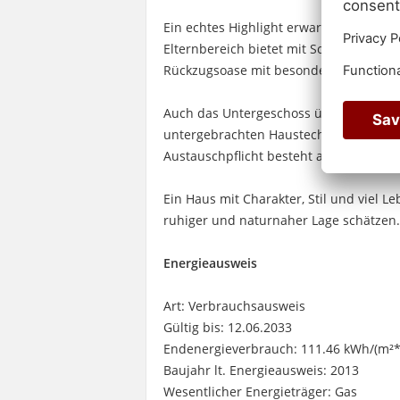
Ein echtes Highlight erwartet Sie im a
Elternbereich bietet mit Schlafzimmer
Rückzugsoase mit besonderem Flair.
Auch das Untergeschoss überzeugt mit v
untergebrachten Haustechnik. Die Hei
Austauschpflicht besteht aktuell nicht.
Ein Haus mit Charakter, Stil und viel L
ruhiger und naturnaher Lage schätzen
Energieausweis
Art: Verbrauchsausweis
Gültig bis: 12.06.2033
Endenergieverbrauch: 111.46 kWh/(m²*
Baujahr lt. Energieausweis: 2013
Wesentlicher Energieträger: Gas