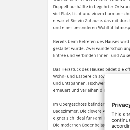
Doppelhaushälfte in begehrter Ortsran
viel Platz, Licht und einem harmonis
erwartet Sie ein Zuhause, das mit dur
und einer besonderen Wohlfühlatmosph
Bereits beim Betreten des Hauses wird 
gestaltet wurde. Zwei wunderschön ang
Entrée und verbinden Innen- und Auße
Das Herzstück des Hauses bildet die 
Wohn- und Essbereich sowie moderner
und Entspannen. Hochwertige Bodenbel
erneuert und verleihen dieser Ebene ei
Im Obergeschoss befinden sich drei vi
Badezimmer. Die clevere Aufteilung in
eignet sich ideal für Familien – ob al
Die modernen Bodenbeläge wurden hier