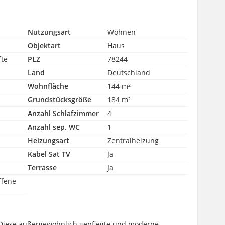
Nutzungsart
Wohnen
Objektart
Haus
fte
PLZ
78244
Land
Deutschland
Wohnfläche
144 m²
Grundstücksgröße
184 m²
Anzahl Schlafzimmer
4
Anzahl sep. WC
1
Heizungsart
Zentralheizung
Kabel Sat TV
Ja
Terrasse
Ja
ffene
Diese außergewöhnlich gepflegte und moderne