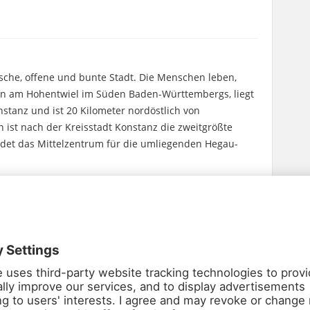
ische, offene und bunte Stadt. Die Menschen leben,
en am Hohentwiel im Süden Baden-Württembergs, liegt
stanz und ist 20 Kilometer nordöstlich von
n ist nach der Kreisstadt Konstanz die zweitgrößte
ldet das Mittelzentrum für die umliegenden Hegau-
e Bundesautobahn 81 (Stuttgart–Schaffhausen). Am
zweigt die Bundesautobahn 98 nach Stockach und
liche Schnellstraße B 33 nach Konstanz ab. Durch das
undesstraßen 34 und 314.