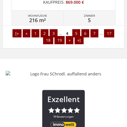
KAUFPREIS:
869.000 €
WOHNFLÄCHE
ZIMMER
216 m²
5
[«
«
1
2
3
...
4
5
6
7
...
17
18
19
»
»]