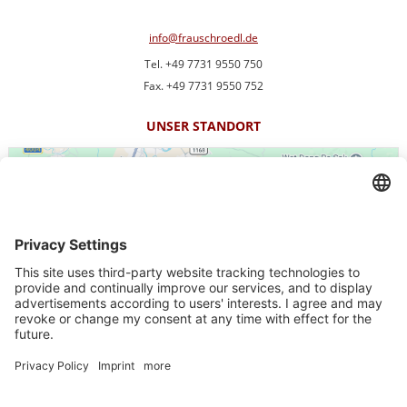
info@frauschroedl.de
Tel. +49 7731 9550 750
Fax. +49 7731 9550 752
UNSER STANDORT
We need your consent to load the
Google Maps service!
We use a third party service to embed map content that ma
Impressum
More Information
-
Kontakt
-
Datenschutz
Accept
-
Datenschutzeinstellungen
powered by
Usercentrics Consent
Maklervertrag widerrufen
Management Platform