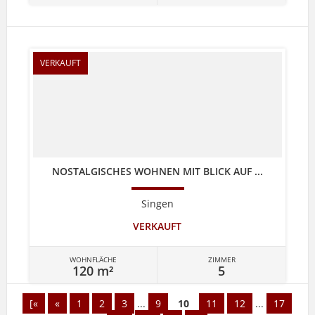
VERKAUFT
NOSTALGISCHES WOHNEN MIT BLICK AUF ...
Singen
VERKAUFT
WOHNFLÄCHE
ZIMMER
120 m²
5
[«
«
1
2
3
...
9
10
11
12
...
17