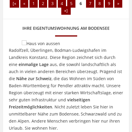
[«
«
1
2
3
4
5
6
7
8
9
»
»]
IHRE EIGENTUMSWOHNUNG AM BODENSEE
Radolfzell, Überlingen, Bodman-Ludwigshafen im
Landkreis Konstanz. Diese Region zeichnet sich durch
eine
einmalige Lage
aus, die sowohl landschaftlich als
auch in vielen anderen Bereichen überzeugt. Prägend ist
die
Nähe zur Schweiz
, die das Wohnen im Süden von
Baden-Württemberg für Pendler attraktiv macht. Unsere
Region überzeugt mit einer starken Wirtschaftslage, einer
sehr guten Infrastruktur und
vielseitigen
Freizeitmöglichkeiten
. Nicht zuletzt leben Sie hier in
unmittelbarer Nähe zum Bodensee, Schwarzwald und zu
den Alpen. Andere Menschen verbringen hier nur ihren
Urlaub. Sie wohnen hier.